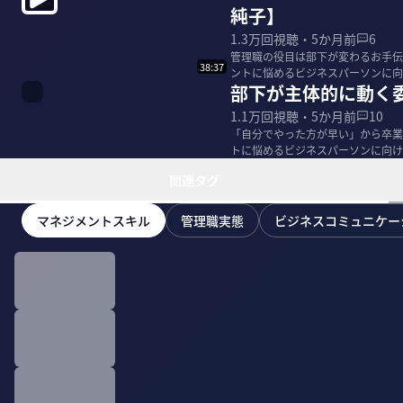
純子】
1.3万
回視聴・
5か月前
6
管理職の役目は部下が変わるお手伝
38:37
ントに悩めるビジネスパーソンに向
部下が主体的に動く
た。 ＜ゲス...
1.1万
回視聴・
5か月前
10
「自分でやった方が早い」から卒業
トに悩めるビジネスパーソンに向け
た。 ＜ゲスト＞...
関連タグ
マネジメントスキル
管理職実態
ビジネスコミュニケー