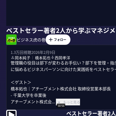
ベストセラー著者2人から学ぶマネジ
ビジネス虎の巻
フォロー
1.3万
回視聴
2026年2月9日
岡本純子
橋本拓也
西岡孝洋
｜
管理職の役目は部下が変わるお手伝い？部下を管理・指
に悩めるビジネスパーソンに向けた実践術をベストセラ
＜ゲスト＞

橋本拓也｜アチーブメント株式会社 取締役営業本部長

- 千葉大学を卒業後

アチーブメント株式会...
もっと見る
38:56
ベストセラー著者2