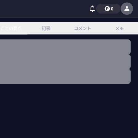
0
章ごとの要点
記事
コメント
メモ