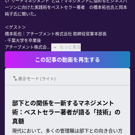
い"リードマネジメント”とは？マネジメントに悩めるビジネスパ
ーソンに向けた実践術をベストセラー著者　の橋本拓也氏と岡本
純子氏に聞いた。

＜ゲスト＞

橋本拓也｜アチーブメント株式会社 取締役営業本部長

- 千葉大学を卒業後

アチーブメント株式会...
もっと見る
この記事の動画を再生する
表示モード (
ライト
)
部下との関係を一新するマネジメント
術：ベストセラー著者が語る「技術」の
真髄
現代において、多くの管理職は部下との向き合い方