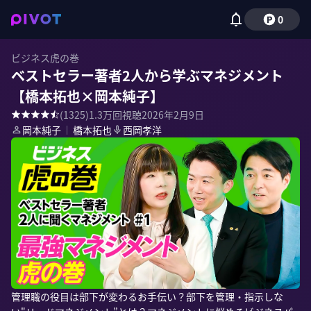
0
ビジネス虎の巻
ベストセラー著者2人から学ぶマネジメント
【橋本拓也×岡本純子】
(
1325
)
1.3万
回視聴
2026年2月9日
岡本純子
｜
橋本拓也
西岡孝洋
管理職の役目は部下が変わるお手伝い？部下を管理・指示しな