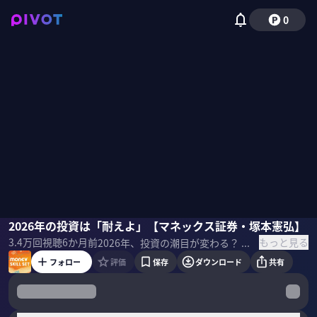
0
りんたろー。（EXIT）
2026年の投資は「耐えよ」【マネックス証券・塚本憲弘】
塚本憲弘
国山ハセン
もっと見る
3.4万
回視聴
6か月前
2026年、投資の潮目が変わる？ マネックス証券・塚本憲弘氏が提唱する「予測ではなく、耐える投資」の本質とは？ 「なんとなく投資」を卒業し、自分だけの「投資の軸」を再構築する。 ＜ゲスト＞ 塚本憲弘｜マネックス証券 執行役員 1978年生まれ。2001年一橋大学経済学部卒業後、経営学修士（ファイナンス）を取得。東京都市大学非常勤講師。国内信託銀行でキャリアを開始し、年金運用において、経済分析や投資戦略の策定、株式・債券・オルタナティブを含む各資産クラスへのアセットアロケーションおよびリバランス戦略に携わる。株式ファンドマネージャーとしての運用経験も有する。プライベートバンクにおいて、幅広い資産クラスを対象としたポートフォリオ分析・運用戦略の立案を担当。2021年にマネックス証券に入社し、2023年より現職。 著書「資産運用の論点2026」
フォロー
評価
保存
ダウンロード
共有