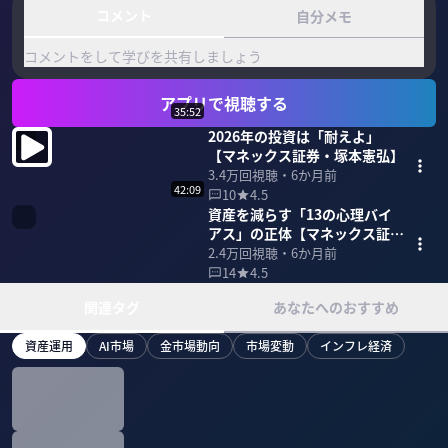
コメント
自分メモ
コメントをして学びを共有しましょう
アプリで視聴する
35:52
2026年の投資は「耐えよ」
【マネックス証券・塚本憲弘】
3.4万
回視聴・
6か月前
42:09
10
4.5
資産を減らす「13の心理バイ
アス」の正体【マネックス証
券・塚本憲弘】
2.4万
回視聴・
6か月前
14
4.5
関連タグ
あなたへのおすすめ
資産運用
AI市場
金市場動向
市場変動
インフレ経済