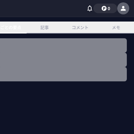
0
章ごとの要点
記事
コメント
メモ