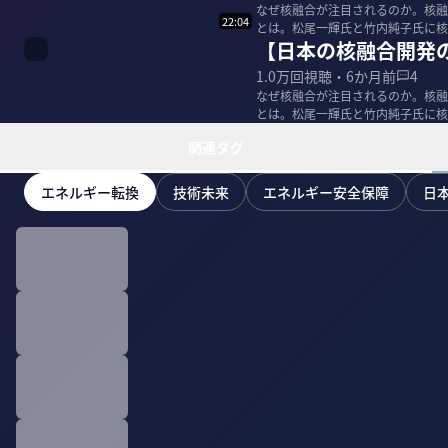
なぜ核融合が注目されるのか。核融
22:04
とは。松尾一輝氏と竹内純子氏に核融合を巡る国
【日本の核融合開発
EX-Fus...
1.0万
回視聴・
6か月前
4
なぜ核融合が注目されるのか。核融
とは。松尾一輝氏と竹内純子氏に核融合を巡る国
EX-Fus...
関連タグ
エネルギー転換
技術未来
エネルギー安全保障
日