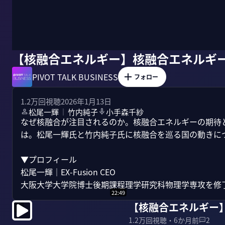
【核融合エネルギー】核融合エネルギ
PIVOT TALK BUSINESS
フォロー
1.2万
回視聴
2026年1月13日
松尾一輝
竹内純子
小手森千紗
｜
なぜ核融合が注目されるのか。核融合エネルギーの期待
は。松尾一輝氏と竹内純子氏に核融合を巡る国の動きにつ
▼プロフィール

松尾一輝｜EX-Fusion CEO

大阪大学大学院博士後期課程理学研究科物理学専攻を修了
22:49
【核融合エネルギー
1.2万
回視聴・
6か月前
2