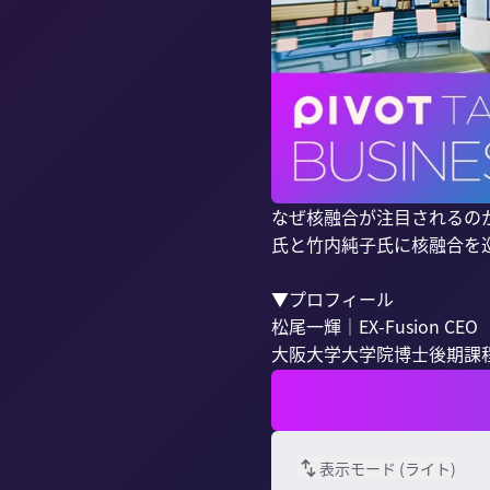
なぜ核融合が注目されるの
氏と竹内純子氏に核融合を
▼プロフィール

松尾一輝｜EX-Fusion CEO

大阪大学大学院博士後期課程
表示モード (
ライト
)