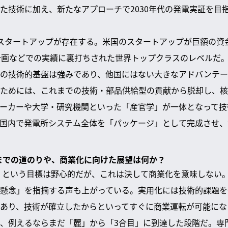
た技術に加え、新たなアプローチで2030年代の発電実証を目
スタートアップが存在する。米国のスタートアップが巨額の資
R計画などでの実績に裏打ちされた世界トップクラスのレベルだ
の技術的基盤は強みであり、他国にはない大きなアドバンテー
ためには、これまでの技術・部品供給型の貢献から脱却し、核
ーカーや大学・研究機関といった「産官学」が一体となって技
国内で発電所システム全体を「パッケージ」として完成させ、
化までの道のりや、商業化に向けた展望は何か？
証」という目標は野心的だが、これは決して商業化を意味しない
懸念」を指摘する声も上がっている。実用化には技術的課題を
あり、技術が確立したからといってすぐに商業運転が可能にな
、例えるならまだ「麓」から「3合目」に到達した段階だ。専