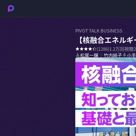
PIVOT TALK BUSINESS
【核融合エネルギ
(
1286
)
1.2万
回視聴
松尾一輝
竹内純子
小手
｜