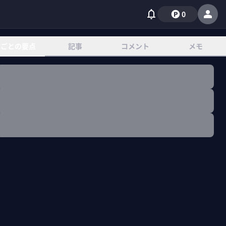
0
章ごとの要点
記事
コメント
メモ