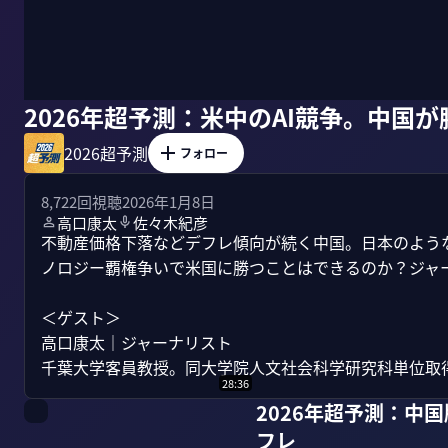
2026年超予測：米中のAI競争。中国
2026超予測
フォロー
8,722
回視聴
2026年1月8日
高口康太
佐々木紀彦
不動産価格下落などデフレ傾向が続く中国。日本のような
ノロジー覇権争いで米国に勝つことはできるのか？ジャー
＜ゲスト＞

高口康太｜ジャーナリスト

千葉大学客員教授。同大学院人文社会科学研究科単位取得退
28:36
2026年超予測：中
フレ