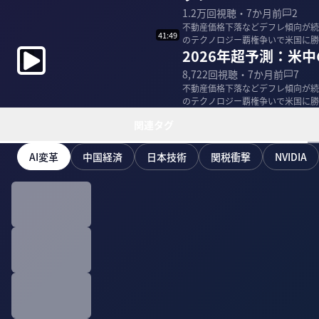
1.2万
回視聴・
7か月前
2
不動産価格下落などデフレ傾向が続
41:49
のテクノロジー覇権争いで米国に勝
2026年超予測：米
った。 ＜ゲ...
8,722
回視聴・
7か月前
7
不動産価格下落などデフレ傾向が続
のテクノロジー覇権争いで米国に勝
った。 ＜ゲ...
関連タグ
AI変革
中国経済
日本技術
関税衝撃
NVIDIA