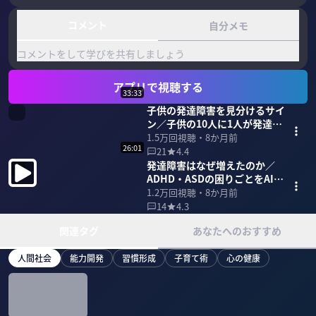
コメント
自分メモ
コメントをして学びを共有しましょう
アプリで視聴する
33:33
子供の発達障害を見分けるサイ
ン／子供の10人に1人が発達障
害／個性と得意を伸ばす子育て
1.5万
回視聴・
8か月前
26:01
法
21
4.4
発達障害はなぜ増えたのか／
ADHD・ASDの困りごとをAIで
解決／先延ばしをやめる方法
1.2万
回視聴・
8か月前
14
4.3
関連タグ
あなたへのおすすめ
人間社会
能力開発
習慣形成
子育て術
心の健康