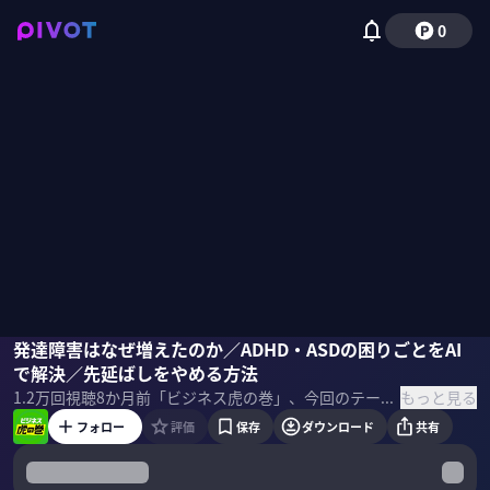
0
精神科医さわ
発達障害はなぜ増えたのか／ADHD・ASDの困りごとをAI
益田裕介
佐々木紀彦
柴田阿弥
で解決／先延ばしをやめる方法
もっと見る
1.2万
回視聴
8か月前
「ビジネス虎の巻」、今回のテーマは発達障害。後編では大人の発達障害を取り上げる。大人の発達障害を見分けるサインとは？AIを活用したサポート法も紹介。 ＜ゲスト＞ 精神科医さわ｜精神保健指定医 精神科専門医 公認心理師 「塩釜口こころクリニック」院長。。自身も発達障害を持つ子どもを育てる母親。YouTubeチャンネル「精神科医さわの幸せの処方箋」では発達障害に関する情報などを精力的に発信。現在も月におよそ400人延べ5万人以上の診療に携わる。 益田裕介｜精神保健指定医 精神科専門医・指導医 「早稲田メンタルクリニック」院長。防衛医大から自衛隊に進んだ異色の経歴の持ち主。人付き合いが苦手だった幼少期など、自身の経験も含め情報を発信。YouTubeチャンネル 「精神科医がこころの病気を解説するch」やオンライン自助会・家族会も運営。 ＜目次＞
フォロー
評価
保存
ダウンロード
共有