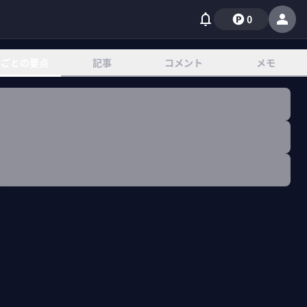
0
章ごとの要点
記事
コメント
メモ