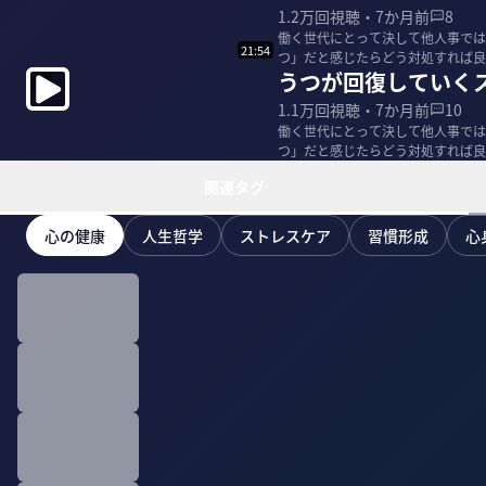
1.2万
回視聴・
7か月前
8
働く世代にとって決して他人事では
21:54
つ」だと感じたらどう対処すれば良いのか？精
うつが回復していく
精神科医 精...
1.1万
回視聴・
7か月前
10
働く世代にとって決して他人事では
つ」だと感じたらどう対処すれば良いのか？精
精神科医 精...
関連タグ
心の健康
人生哲学
ストレスケア
習慣形成
心