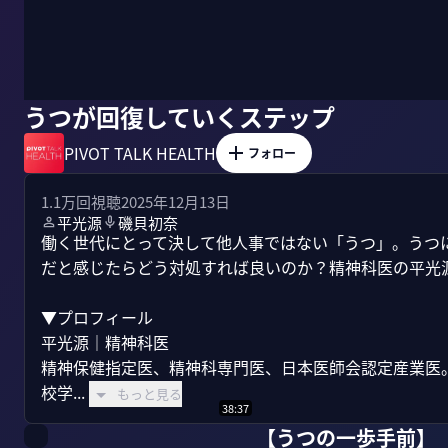
うつが回復していくステップ
PIVOT TALK HEALTH
フォロー
1.1万
回視聴
2025年12月13日
平光源
磯貝初奈
働く世代にとって決して他人事ではない「うつ」。うつ
だと感じたらどう対処すれば良いのか？精神科医の平光源
▼プロフィール

平光源｜精神科医

精神保健指定医、精神科専門医、日本医師会認定産業医
校学...
もっと見る
38:37
【うつの一歩手前】