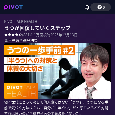
0
PIVOT TALK HEALTH
うつが回復していくステップ
(
881
)
1.1万
回視聴
2025年12月13日
平光源
磯貝初奈
働く世代にとって決して他人事ではない「うつ」。うつになる手
前で気づく方法は？もし自分が「半うつ」だと感じたらどう対処
すれば良いのか？精神科医の平光源氏に聞いた。
