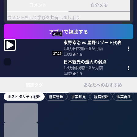
コメント
自分メモ
コメントをして学びを共有しましょう
アプリで視聴する
41:24
東野幸治 vs 星野リゾート代表
1.8万
回視聴・
8か月前
27:26
23
4.6
日本観光の最大の弱点
1.4万
回視聴・
8か月前
32
4.5
関連タグ
あなたへのおすすめ
ホスピタリティ戦略
経営管理
事業知見
経営戦略
事業再生