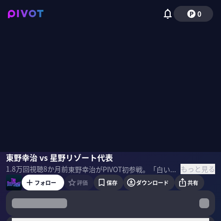
0
星野佳路
東野幸治 vs 星野リゾート代表
東野幸治
野嶋紗己子
もっと見る
1.8万
回視聴
8か月前
東野幸治がPIVOT初参戦。「白い悪魔」と呼ばれる東野ならではの毒とユーモアある質問で星野佳路氏の本音と素顔をあぶり出す。波乱の人生から学ぶ金言とは。 ＜ゲスト＞ 星野佳路｜星野リゾート代表 慶應義塾大学経済学部を卒業後、米国コーネル大学ホテル経営大学院修士を修了。 帰国後、91 年に星野温泉旅館代表に就任。以後、「星のや」「界」「リゾナーレ」「OMO（おも）」「BEB(ベブ)「LUCY」の６ブランドを中心に、国内外で73施設を運営。 ＜参考書籍＞ 星野リゾートの教科書
フォロー
評価
保存
ダウンロード
共有