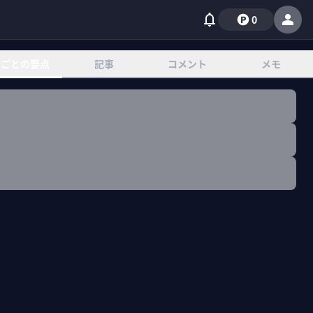
0
章ごとの要点
記事
コメント
メモ