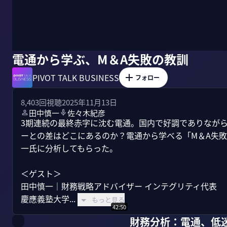
電通から学ぶ、M＆A失敗の教訓
PIVOT TALK BUSINESS
フォロー
8,403
回視聴
2025年11月13日
田中慎一
佐々木紀彦
3期連続の最終赤字に沈む電通。国内で好調でありなが
ーとの差はどこにあるのか？電通から学べる「M＆A失
一氏に分析してもらった。

＜ゲスト＞

田中慎一｜財務戦略アドバイザー インテグリティ代表

慶應義塾大学...
もっと見る
42:50
財務分析：電通、低