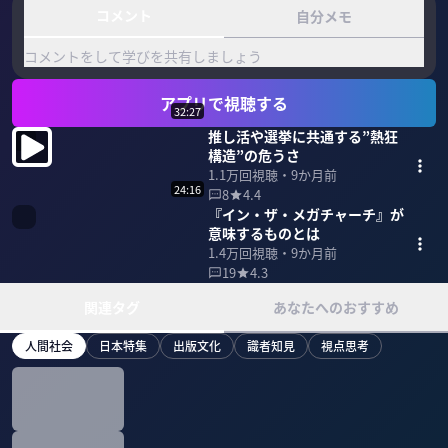
コメント
自分メモ
コメントをして学びを共有しましょう
アプリで視聴する
32:27
推し活や選挙に共通する”熱狂
構造”の危うさ
1.1万
回視聴・
9か月前
24:16
8
4.4
『イン・ザ・メガチャーチ』が
意味するものとは
1.4万
回視聴・
9か月前
19
4.3
関連タグ
あなたへのおすすめ
人間社会
日本特集
出版文化
識者知見
視点思考