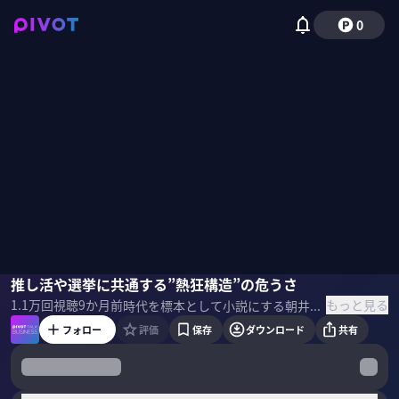
0
朝井リョウ
推し活や選挙に共通する”熱狂構造”の危うさ
野嶋紗己子
もっと見る
1.1万
回視聴
9か月前
時代を標本として小説にする朝井リョウ氏の新刊『イン・ザ・メガチャーチ』。ファンダム経済を題材に選んだ理由とは？時代を標本にする着眼点やデビュー作が与えた影響など作家としての想いを聞いた。 訂正： スライドに一部誤りがございました、心からお詫び申し上げます。 誤：2021年「平成を生きよ」 正：2022年エッセイ「そして誰もゆとらなくなった」 『時をかけるゆとり』『風と共にゆとりぬ』に続く第三弾 誤:2019年『発注いただきました』 正:2020年『発注いただきました！』 ▼プロフィール 朝井リョウ｜小説家 2009年『桐島、部活やめるってよ』で小説すばる新人賞を受賞しデビュー。 『何者」で直木賞、『世界地図の下書き』で坪田譲治文学賞、『正欲」で柴田錬三郎賞を受賞。 著書に『スター』 『そして誰もゆとらなくなった』 『生殖記』など多数。 ＜参考書籍＞ 『イン・ザ・メガチャーチ』 朝井リョウ（著）日経BP（刊）
フォロー
評価
保存
ダウンロード
共有