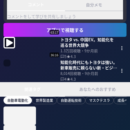
コメント
自分メモ
コメントをして学びを共有しましょう
アプリで視聴する
63:17
トヨタ vs. 中国EV。知能化を
巡る世界大競争
1.3万
回視聴・
9か月前
36:16
5
4.3
知能化時代にもトヨタは強い。
新車販売に頼らない新・ビジネ
スモデル
8,014
回視聴・
9か月前
4
4.3
関連タグ
あなたへのおすすめ
自動車電動化
世界製造業
自動運転技術
マスクテスラ
成長ベ