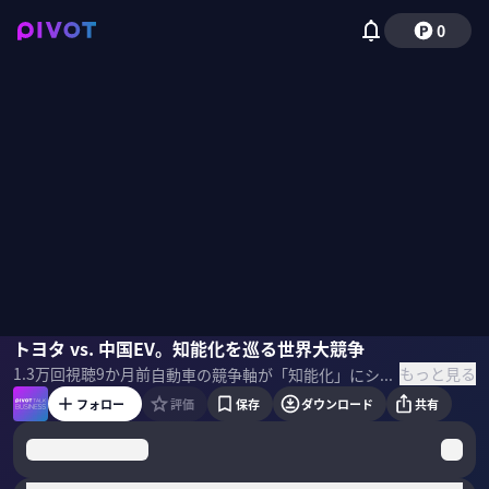
0
中西孝樹
トヨタ vs. 中国EV。知能化を巡る世界大競争
佐々木紀彦
もっと見る
1.3万
回視聴
9か月前
自動車の競争軸が「知能化」にシフトする中、二大勢力となっているのが、トヨタと中国EV勢。両者は今、どんな戦略を推進しているのか？勝つのはどちらなのか？『トヨタ対 中国EV』の著者である自動車アナリストの中西孝樹氏に聞いた。 ＜ゲスト＞ 中西孝樹｜自動車アナリスト オレゴン大学を卒業後、山一證券、メリルリンチ証券、JPモルガン証券などで勤務。 JPモルガン証券では株式調査部長を務めた。2013年にナカニシ自動車産業リサーチの代表に就任。アナリストランキング6年連続第1位。 ▼参考書籍 『トヨタ対中国EV』
フォロー
評価
保存
ダウンロード
共有