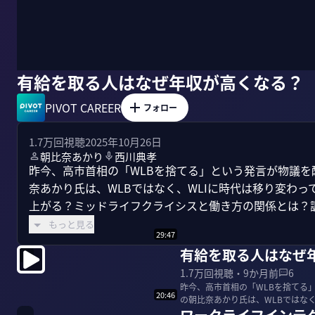
有給を取る人はなぜ年収が高くなる？
PIVOT CAREER
フォロー
1.7万
回視聴
2025年10月26日
朝比奈あかり
西川典孝
昨今、高市首相の「WLBを捨てる」という発言が物議を
奈あかり氏は、WLBではなく、WLIに時代は移り変わっ
上がる？ミッドライフクライシスと働き方の関係とは？調
もっと見る
29:47
有給を取る人はなぜ
1.7万
回視聴・
9か月前
6
昨今、高市首相の「WLBを捨てる
20:46
の朝比奈あかり氏は、WLBではな
年収が6...