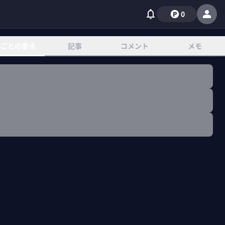
0
章ごとの要点
記事
コメント
メモ