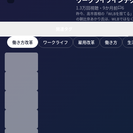
ワークライフインテ
1.3万
回視聴・
9か月前
6
昨今、高市首相の「WLBを捨てる
の朝比奈あかり氏は、WLBではな
年収が6...
関連タグ
働き方改革
ワークライフ
雇用改革
働き方
生