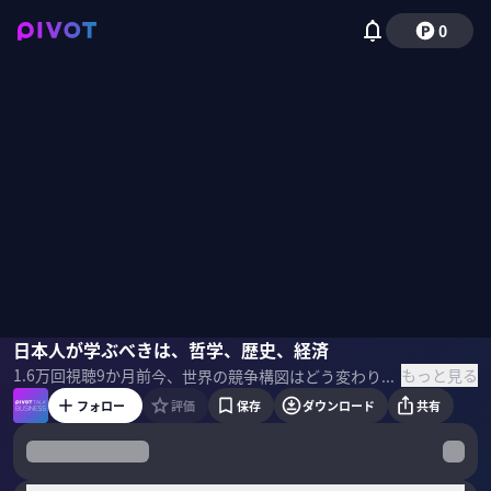
0
田村耕太郎
日本人が学ぶべきは、哲学、歴史、経済
佐々木紀彦
もっと見る
1.6万
回視聴
9か月前
今、世界の競争構図はどう変わりつつあるのか？なぜ米国は日本を求めるのか？高市政権下で日本経済はどう進化するのか？新しい時代に、日本の大人と子どもはどう学ぶべきか？地政学のプロである、田村耕太郎・シンガポール国立大学リー・クアンユー公共政策大学院兼任教授に聞いた。 ＜ゲスト＞ 田村耕太郎｜シンガポール国立大学 リー・クアンユー公共政策大学院 兼任教授 早大卒後、慶大MBA、イェール大院等修了。山一證券、大阪日日新聞社長を経て参院議員。第1次安倍内閣で内閣府政務官を務める。14年よりシンガポール国立大兼任教授。22年よりカリフォルニア大でも主宰。地政学講座の修了生は600名を超える。メルマガを配信中:
フォロー
評価
保存
ダウンロード
共有