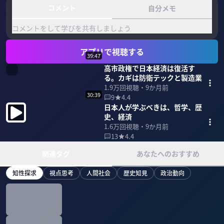
コメント
自分メモ
コメントをして学びを共有しましょう
アプリで視聴する
39:47
高市政権で日本経済は復活す
る。カギは防衛テックと製造業
1.9万
回視聴・
9か月前
30:39
9
4.4
日本人が学ぶべきは、哲学、歴
史、経済
1.6万
回視聴・
9か月前
13
4.4
関連タグ
あなたへのおすすめ
知性探求
視点思考
人間社会
歴史知見
政治動向