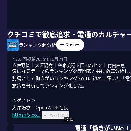
クチコミで徹底追求・電通のカルチャ
ランキング超分析
フォロー
7,723
回視聴
2025年10月24日
佐野傑
大澤陽樹
谷本美穗
国山ハセン
竹内由恵
｜
｜
｜
気になるテーマのランキングを専門家と共に徹底分析し
別編として働きがいランキングNo.1に初めて輝いた「
施策を分析してランキング化した。

＜ゲスト＞

https://x.co...
もっと見る
47:31
電通「働きがいNo.