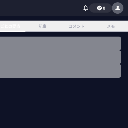
0
章ごとの要点
記事
コメント
メモ