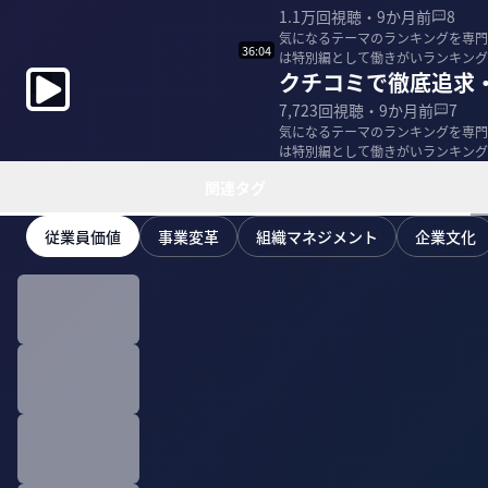
1.1万
回視聴・
9か月前
8
気になるテーマのランキングを専門
36:04
は特別編として働きがいランキング
クチコミで徹底追求
や残業減など社...
7,723
回視聴・
9か月前
7
気になるテーマのランキングを専門
は特別編として働きがいランキング
いを高める施策...
関連タグ
従業員価値
事業変革
組織マネジメント
企業文化