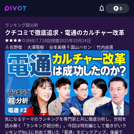
0
ランキング超分析
クチコミで徹底追求・電通のカルチャー改革
(
868
)
7,718
回視聴
2025年10月24日
佐野傑
｜
大澤陽樹
｜
谷本美穗
国山ハセン
｜
竹内由恵
気になるテーマのランキングを専門家と共に徹底分析し、世相を
読み解く「ランキング超分析」。今回は特別編として働きがいラ
ンキングNo.1に初めて輝いた「電通」をピックアップ。後編で