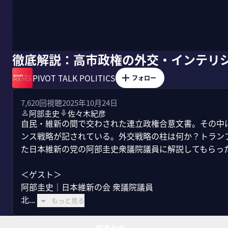
徹底解説：高市政権の外交・インテリ
PIVOT TALK POLITICS
フォロー
7,620
回視聴
2025年10月24日
阿部圭史
佐々木紀彦
自民・維新の間で交わされた連立政権合意文書。その中
ンス戦略が記されている。外交戦略の柱は何か？トラン
た日本維新の党の阿部圭史衆議院議員に解説してもらった
＜ゲスト＞

阿部圭史｜日本維新の会 衆議院議員

北...
もっと見る