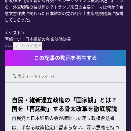
市政権が目指す新たな外交・インテリジェンス戦略が記されてい
る。外交戦略の柱は何か？トランプ来日の主要テーマは何か？合
意文書作成に関わった日本維新の党の阿部圭史衆議院議員に解説
してもらった。

＜ゲスト＞

阿部圭史｜日本維新の会 衆議院議員

北...
もっと見る
この記事の動画を再生する
表示モード (
ライト
)
自民・維新連立政権の「国家観」とは？
国を「再起動」する骨太改革を徹底解説
自民党と日本維新の会が締結した連立政権合意書
は、単なる政策協定に留まらない、深い意義を持つ