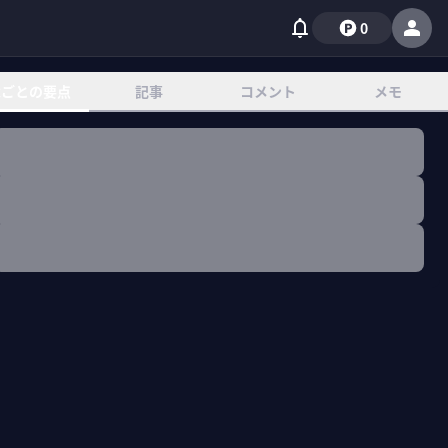
0
章ごとの要点
記事
コメント
メモ