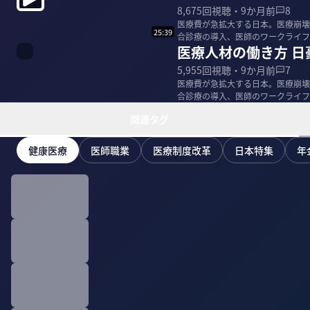
8,675
回視聴・
9か月前
8
医療費が急拡大する日本。医療崩壊
25:39
合診療の導入、医師のワークライフ
医療人材の働き方 日
として活躍する北...
5,955
回視聴・
9か月前
7
医療費が急拡大する日本。医療崩壊
合診療の導入、医師のワークライフ
として活躍する北...
関連タグ
健康医療
医師職業
医療制度改革
日本特集
年