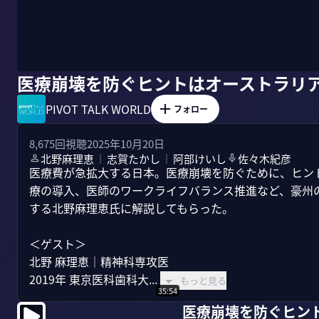
医療崩壊を防ぐヒントはオーストラリ
PIVOT TALK WORLD
フォロー
8,675
回視聴
2025年10月20日
北野麻理恵
志賀たかし
阿部けいし
佐々木紀彦
｜
｜
医療費が急拡大する日本。医療崩壊を防ぐために、ヒン
療の導入、医師のワークライフバランス推進など、豪州
する北野麻理恵氏に解説してもらった。

＜ゲスト＞

北野 麻理恵｜精神科専攻医

2019年 東京医科歯科大...
もっと見る
35:54
医療崩壊を防ぐヒン