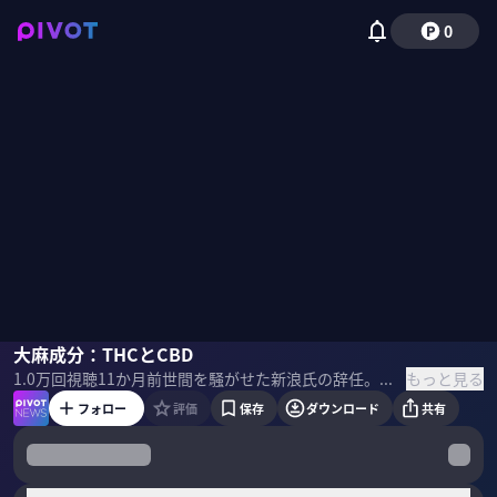
0
松本俊彦
大麻成分：THCとCBD
小手森千紗
もっと見る
1.0万
回視聴
11か月前
世間を騒がせた新浪氏の辞任。大麻成分のTHCとCBDはどう違うのか、日本の法制度の現状はどうなっているのか。精神科医の松本俊彦氏が徹底解説。 ＜ゲスト＞ 松本俊彦｜精神科医 国立精神・神経医療研究センター精神保健研究所薬物依存研究部部長。1993年佐賀医科大学卒業後、精神科医としてキャリアを重ねる。司法精神医学や自殺予防の研究を経て、現在は薬物依存症の治療研究を専門に。 ＜目次＞
フォロー
評価
保存
ダウンロード
共有