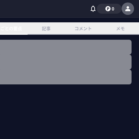
0
章ごとの要点
記事
コメント
メモ