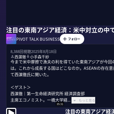
注目の東南アジア経済：米中対立の中
PIVOT TALK BUSINESS
フォロー
8,388
回視聴
2025年8月18日
西濵徹
小手森千紗
今まで米中摩擦で漁夫の利を得ていた東南アジアが今回
は。これから成長する国はどこなのか。ASEANの存在
て西濵徹氏に聞いた。

＜ゲスト＞

西濵徹｜第一生命経済研究所 経済調査部

主席エコノミスト。一橋大学経...
もっと見る
35:31
注目の東南アジア経