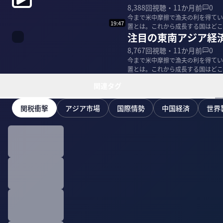
8,388
回視聴・
11か月前
0
今まで米中摩擦で漁夫の利を得てい
19:47
置とは。これから成長する国はどこ
注目の東南アジア経
経済について西...
8,767
回視聴・
11か月前
0
今まで米中摩擦で漁夫の利を得てい
置とは。これから成長する国はどこ
経済について西...
関連タグ
関税衝撃
アジア市場
国際情勢
中国経済
世界