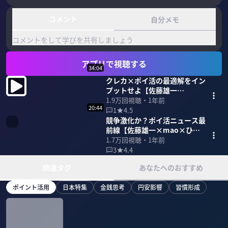
コメント
自分メモ
コメントをして学びを共有しましょう
アプリで視聴する
34:04
クレカ×ポイ活の最適解をイン
プットせよ【佐藤雄一
×mao×ひらいようた】
1.9万
回視聴・
1年前
20:44
1
4.5
競争激化か？ポイ活ニュース最
前線【佐藤雄一×mao×ひら
いようた】
1.7万
回視聴・
1年前
3
4.4
関連タグ
あなたへのおすすめ
ポイント活用
日本特集
金銭思考
円安影響
習慣形成