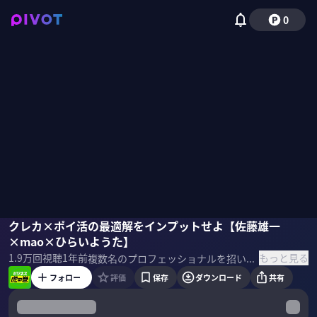
0
佐藤雄一
クレカ×ポイ活の最適解をインプットせよ【佐藤雄一
mao
ひらいようた
三田友梨佳
×mao×ひらいようた】
もっと見る
1.9万
回視聴
1年前
複数名のプロフェッショナルを招いて一流だけが知る秘伝書＝虎の巻を得る「ビジネス虎の巻」。記念すべき初回は三田友梨佳がMCを務め、興味関心を抱く「クレカ×ポイ活」の最適解を3名のプロから得る ＜ゲスト＞ 佐藤雄一／クレジットカードあるある（クレカ225枚所有のコレクター）
フォロー
評価
保存
ダウンロード
共有