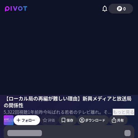
0
塩野誠
【ローカル局の再編が難しい理由】新興メディアと放送局
水野泰志
小手森千紗
の関係性
もっと見る
5,322
回視聴
1年前
昨今叫ばれる若者のテレビ離れ。そこに起こったフジテレビ問題。本当にテレビはオワコンなのか？勢いを増すTVerの存在。在京キー局各社は売上高好調のわけとは。水野泰志氏と塩野誠氏に岐路に立つ放送業界を徹底分析した。
フォロー
評価
保存
ダウンロード
共有