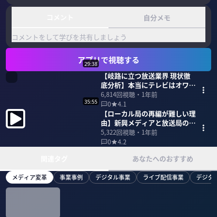
コメント
自分メモ
コメントをして学びを共有しましょう
アプリで視聴する
29:38
【岐路に立つ放送業界 現状徹
底分析】本当にテレビはオワコ
ンなのか？
6,814
回視聴・
1年前
35:55
0
4.1
【ローカル局の再編が難しい理
由】新興メディアと放送局の関
係性
5,322
回視聴・
1年前
0
4.2
関連タグ
あなたへのおすすめ
メディア変革
事業事例
デジタル事業
ライブ配信事業
デジタ