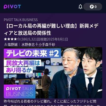
0
PIVOT TALK BUSINESS
【ローカル局の再編が難しい理由】新興メデ
ィアと放送局の関係性
(
386
)
5,321
回視聴
2025年8月1日
塩野誠
｜
水野泰志
小手森千紗
昨今叫ばれる若者のテレビ離れ。そこに起こったフジテレビ問