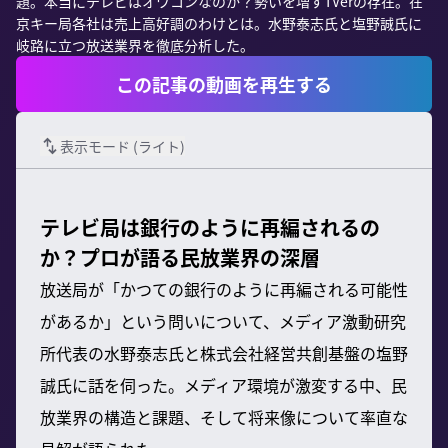
題。本当にテレビはオワコンなのか？勢いを増すTVerの存在。在
京キー局各社は売上高好調のわけとは。水野泰志氏と塩野誠氏に
岐路に立つ放送業界を徹底分析した。
この記事の動画を再生する
表示モード (
ライト
)
テレビ局は銀行のように再編されるの
か？プロが語る民放業界の深層
放送局が「かつての銀行のように再編される可能性
があるか」という問いについて、メディア激動研究
所代表の水野泰志氏と株式会社経営共創基盤の塩野
誠氏に話を伺った。メディア環境が激変する中、民
放業界の構造と課題、そして将来像について率直な