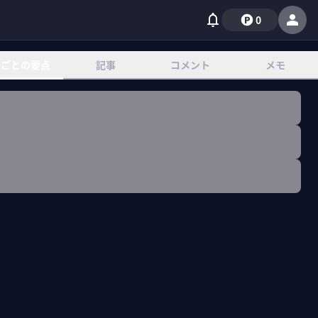
0
章ごとの要点
記事
コメント
メモ