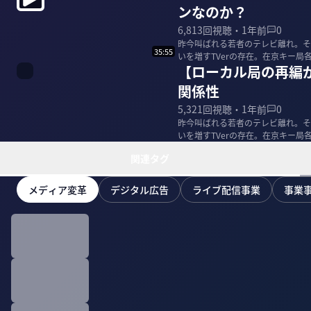
ンなのか？
6,813
回視聴・
1年前
0
昨今叫ばれる若者のテレビ離れ。そ
35:55
いを増すTVerの存在。在京キー
【ローカル局の再編
放送業界を徹底...
関係性
5,321
回視聴・
1年前
0
昨今叫ばれる若者のテレビ離れ。そ
いを増すTVerの存在。在京キー
放送業界を徹底...
関連タグ
メディア変革
デジタル広告
ライブ配信事業
事業