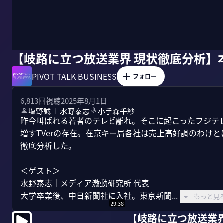
【岐路に立つ放送業界 現状徹底分析】
PIVOT TALK BUSINESS
フォロー
6,813
回視聴
2025年8月1日
塩野誠
水野泰志
小手森千紗
｜
昨今叫ばれる若者のテレビ離れ。そこに起こったフジテ
増すTVerの存在。在京キー局各社は売上高好調のわけ
徹底分析した。

＜ゲスト＞

水野泰志｜メディア激動研究所 代表

大学卒業後、中日新聞社に入社。東京新聞...
もっと見
29:38
【岐路に立つ放送業