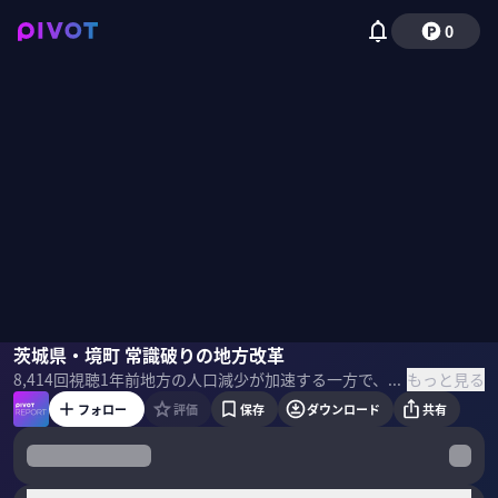
0
高木新平
茨城県・境町 常識破りの地方改革
橋本正裕
佐々木紀彦
もっと見る
8,414
回視聴
1年前
地方の人口減少が加速する一方で、茨城県境町では人口が増加している。この境町に人が集まる理由を探るべく、地方創生に詳しいNEWPEACEの高木新平氏とともに現地を取材。その秘密を橋本町長に聞いた。 ＜ゲスト＞ 橋本正裕｜茨城県境町町長 高木新平｜NEWPEACE 代表 ブランディングの専門家。富山県クリエイティブディレクター ＜目次＞
フォロー
評価
保存
ダウンロード
共有