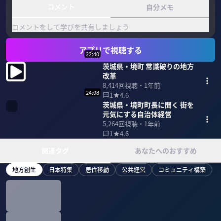
コメント
自分メモ
コメントをして学びを共有しましょう
アプリで視聴する
22:40
茨城県・境町 常識破りの地方
改革
8,414
回視聴・
1年前
24:08
1
4.6
茨城県・境町町長に聞く 街を
元気にする自治体経営
5,264
回視聴・
1年前
1
4.6
関連タグ
あなたへのおすすめ
地方創生
日本特集
居住移動
公共経営
コミュニティ構築