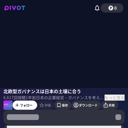
0
田中慎一
北欧型ガバナンスは日本の土壌に合う
佐々木紀彦
もっと見る
6,617
回視聴
1年前
日本の企業経営・ガバナンスを考える上で、有力なモデルになるのが北欧企業だ。フィンランドで時価総額トップを誇る、エレベーターの巨人、KONE。同社の分析を通じて、財務戦略アドバイザーの田中慎一氏が日本企業へのヒントを探っていく。
フォロー
評価
保存
ダウンロード
共有