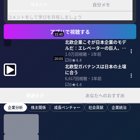
コメント
自分メモ
コメントをして学びを共有しましょう
アプリで視聴する
31:45
北欧企業こそが日本企業のモデ
ルだ：エレベーターの巨人、
KONEの研究
1.0万
回視聴・
1年前
20:03
0
4.4
北欧型ガバナンスは日本の土壌
に合う
6,617
回視聴・
1年前
0
4.4
関連タグ
あなたへのおすすめ
企業分析
株主関係
成長ベンチャー
社会貢献
企業統治