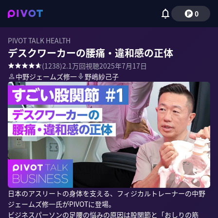
0
PIVOT TALK HEALTH
デスクワーカーの腰痛・違和感の正体
(
1238
)
2.1万
回視聴
2025年7月17日
中野ジェームズ修一
野嶋紗己子
日本のアスリートの身体を支える、フィジカルトレーナーの中野
ジェームズ修一氏がPIVOTに登場。

ビジネスパーソンの足腰の悩みの原因は股関節と「おしりの筋