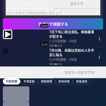
コメント
自分メモ
コメントをして学びを共有しましょう
アプリで視聴する
25:04
7月下旬に政治混乱。株価暴落
が起きる
1.5万
回視聴・
1年前
32:35
0
4.4
7月以降、米国は空前の人手不
足に陥る
9,243
回視聴・
1年前
0
4.6
関連タグ
あなたへのおすすめ
円安影響
市場変動
関税衝撃
財政政策
資産運用