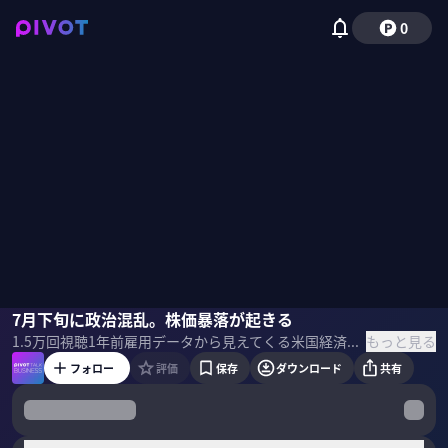
0
海老原嗣生
7月下旬に政治混乱。株価暴落が起きる
佐々木紀彦
もっと見る
1.5万
回視聴
1年前
雇用データから見えてくる米国経済の変調とは何か？なぜ7月以降に大きな政治混乱と人手不足が起きる可能性が高いのか？雇用ジャーナリストの海老原嗣生氏に分析してもらった。 ＜ゲスト＞ 海老原嗣生｜雇用ジャーナリスト サッチモ代表社員。大正大学客員教授。大手メーカーを経て、リクルートエイブリック（現リクルートキャリア）入社。雑誌「Works」編集長、人材・経営誌「HRmics」編集長を経て、2008年ニッチモを立ち上げる ＜目次＞
フォロー
評価
保存
ダウンロード
共有