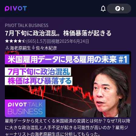
0
PIVOT TALK BUSINESS
7月下旬に政治混乱。株価暴落が起きる
(
665
)
1.5万
回視聴
2025年6月24日
海老原嗣生
佐々木紀彦
雇用データから見えてくる米国経済の変調とは何か？なぜ7月以降
に大きな政治混乱と人手不足が起きる可能性が高いのか？雇用ジ
ャーナリストの海老原嗣生氏に分析してもらった。
