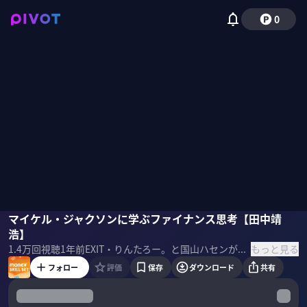
0
りんたろー。（EXIT）
マイケル・ジャクソンに学ぶファイナンス思考【田中靖
田中靖浩
国山ハセン
浩】
もっと見る
1.4万
回視聴
1年前
EXIT・りんたろー。と国山ハセンが株・保険・住宅など資産運用にまつわるスキルセットを学ぶ。後編は「会計の世界史」著者・田中靖浩氏がイギリスの鉄道マニアの間で起きた投資ブームやファイナンス思考への変革について解説 ＜ゲスト＞ 田中靖浩（作家／公認会計士） 著書『会計の世界史』▷bit.ly/4jW7ZLj ＜目次＞
フォロー
評価
保存
ダウンロード
共有