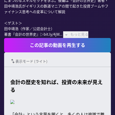
にまつわるスキルセットを学ぶ。後編は「会計の世界史」著者・
田中靖浩氏がイギリスの鉄道マニアの間で起きた投資ブームやフ
ァイナンス思考への変革について解説

＜ゲスト＞

田中靖浩（作家／公認会計士）

著書『会計の世界史』▷bit.ly/4jW...
もっと見る
この記事の動画を再生する
表示モード (
ライト
)
会計の歴史を知れば、投資の未来が見え
る
「会計」という言葉を聞くと、多くの人は複雑で難