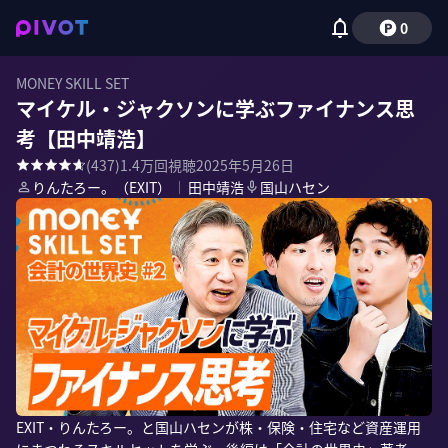
0
MONEY SKILL SET
マイケル・ジャクソンに学ぶファイナンス思
考【田中靖浩】
(
437
)
1.4万
回視聴
2025年5月26日
りんたろー。（EXIT）
｜
田中靖浩
国山ハセン
EXIT・りんたろー。と国山ハセンが株・保険・住宅など資産運用