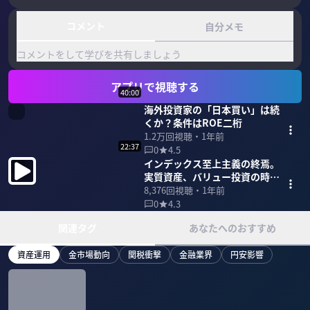
コメント
自分メモ
コメントをして学びを共有しましょう
アプリで視聴する
40:00
海外投資家の「日本買い」は続
くか？条件はROE二桁
1.2万
回視聴・
1年前
22:37
0
4.5
インデックス至上主義の終焉。
実質資産、バリュー投資の時代
に
8,376
回視聴・
1年前
0
4.3
関連タグ
あなたへのおすすめ
資産運用
金市場動向
関税衝撃
金融業界
円安影響