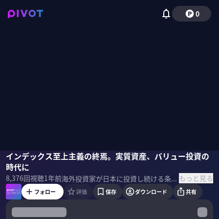
0
ワイズマン廣田綾子
インデックス至上主義の終焉。実質資産、バリュー投資の
佐々木紀彦
時代に
もっと見る
8,376
回視聴
1年前
海外投資家が日本に投資し続ける条件は何か？トランプ関税は「日本買い」にいどんな影響を与えるのか？41年間ウォール街で活躍し、現在ホライゾン・キネティックス社でアジア戦略担当ディレクターを務める、ワイズマン廣田綾子氏に展望してもらった。 ＜ゲスト＞ ワイズマン廣田綾子｜ホライゾン・キネティックス社 アジア戦略担当ディレクター 東京都生まれ。国際基督教大学卒業。現在、米国ニューヨーク州在住。 1983年、スイスの経営大学院IMDでMBAを取得。1984年に渡米後、証券アナリストに。 2000年よりヘッジファンドに移籍し、日本株のロングショート戦略で資金運用を担当。 2010年より現在在籍しているホライゾン・キネティックス社でアジア戦略担当のディレクターとして、日本を含むアジア市場での運用担当に。Nippon Active Value Fund の社外取締役。ＳＢＩホールディングス、東芝で社外取締役を歴任。 ＜参考書籍＞ 『海外投資家はなぜ、日本に投資するのか』
フォロー
評価
保存
ダウンロード
共有