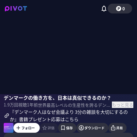
0
海老原嗣生
デンマークの働き方を、日本は真似できるのか？
針貝有佳
佐々木紀彦
もっと見る
1.9万
回視聴
1年前
世界最高レベルの生産性を誇るデンマーク。その効率的な働き方を日本は真似ることができるのか？幸福な生活を送るためのヒントは何か？デンマーク研究家の針貝有佳氏と、雇用ジャーナリストの海老原嗣生氏に対話してもらった。 ＜ゲスト＞ 針貝有佳｜デンマーク文化研究科 早稲田大学大学院にてデンマークの労働市場政策を研究して修士号取得。 2009年末にデンマーク移住後、デンマークの現地情報を発信し続ける。 現在はコペンハーゲン郊外でデンマーク人の夫とハーフ2児と暮らす。 海老原嗣生｜雇用ジャーナリスト サッチモ代表社員。大正大学客員教授。 大手メーカーを経て、リクルートエイブリック（現リクルートキャリア）入社。 雑誌「Works」編集長、人材・経営誌「HRmics」編集長を経て、2008年ニッチモを立ち上げる。 ＜参考書籍＞ 『デンマーク人はなぜ会議より3分の雑談を大切にするのか』 ※このリンクはAmazonアソシエイトリンクを使用しています
『デンマーク人はなぜ会議より 3分の雑談を大切にするの
か』書籍プレゼント応募はこちら
フォロー
評価
保存
ダウンロード
共有