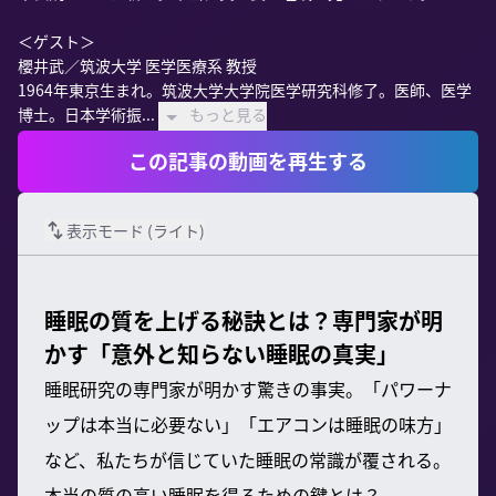
＜ゲスト＞

櫻井武／筑波大学 医学医療系 教授

1964年東京生まれ。筑波大学大学院医学研究科修了。医師、医学
博士。日本学術振...
もっと見る
この記事の動画を再生する
表示モード (
ライト
)
睡眠の質を上げる秘訣とは？専門家が明
かす「意外と知らない睡眠の真実」
睡眠研究の専門家が明かす驚きの事実。「パワーナ
ップは本当に必要ない」「エアコンは睡眠の味方」
など、私たちが信じていた睡眠の常識が覆される。
本当の質の高い睡眠を得るための鍵とは？