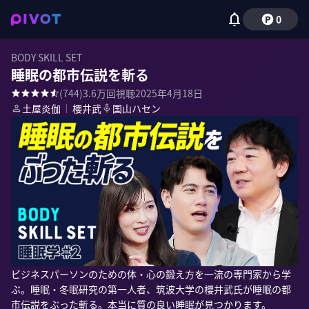
0
BODY SKILL SET
睡眠の都市伝説を斬る
(
744
)
3.6万
回視聴
2025年4月18日
土屋炎伽
｜
櫻井武
国山ハセン
ビジネスパーソンのための体・心の鍛え方を一流の専門家から学
ぶ。睡眠・冬眠研究の第一人者、筑波大学の櫻井武氏が睡眠の都
市伝説をぶった斬る。本当に質の良い睡眠が見つかります。
