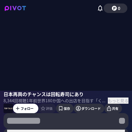
0
田中邦彦
日本再興のチャンスは回転寿司にあり
田中 泉
もっと見る
8,344
回視聴
1年前
世界180か国への出店を目指す「くら寿司」。創業者・田中邦彦社長へのインタビュー後編では、くら寿司が漁港と進める漁業改革や、海外出店の戦略などにフォーカス。「回転寿司が日本再興のチャンスである」と語る理由とは。 ＜ゲスト＞ 田中 邦彦｜くら寿司 社長 1951年岡山県生まれ。桃山学院大学卒業後、タマノイ酢に入社。1977年に同社を退社後、大阪府堺市に寿司店を開業。1995年にくら寿司を設立。
フォロー
評価
保存
ダウンロード
共有