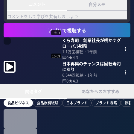
コメント
自分メモ
コメントをして学びを共有しましょう
アプリで視聴する
19:01
くら寿司 創業社長が明かすグ
ローバル戦略
1.1万
回視聴・
1年前
15:09
0
4.3
日本再興のチャンスは回転寿司
にあり
8,344
回視聴・
1年前
0
4.3
関連タグ
あなたへのおすすめ
食品ビジネス
食品飲料戦略
日本ブランド
ブランド戦略
顧客