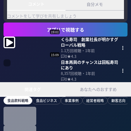
コメント
自分メモ
コメントをして学びを共有しましょう
アプリで視聴する
19:01
くら寿司 創業社長が明かすグ
ローバル戦略
1.1万
回視聴・
1年前
15:09
0
4.3
日本再興のチャンスは回転寿司
にあり
8,357
回視聴・
1年前
0
4.3
関連タグ
あなたへのおすすめ
食品飲料戦略
食品ビジネス
事業事例
経営者戦略
顧客志向