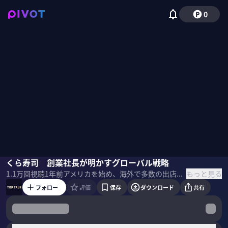
0
田中邦彦
くら寿司 創業社長が明かすグローバル戦略
田中 泉
もっと見る
1.1万
回視聴
1年前
アメリカを始め、海外で多数の出店を手掛ける回転寿司チェーンの「くら寿司」。他社との差別化を図るため、常に最先端の技術やアイデアを取り込んでいる。グローバル戦略がなぜ成功しているのか、田中邦彦社長に聞いた。 ＜ゲスト＞ 田中 邦彦｜くら寿司 社長 1951年岡山県生まれ。桃山学院大学卒業後、タマノイ酢に入社。1977年に同社を退社後、大阪府堺市に寿司店を開業。1995年にくら寿司を設立。 ＜目次＞
フォロー
評価
保存
ダウンロード
共有