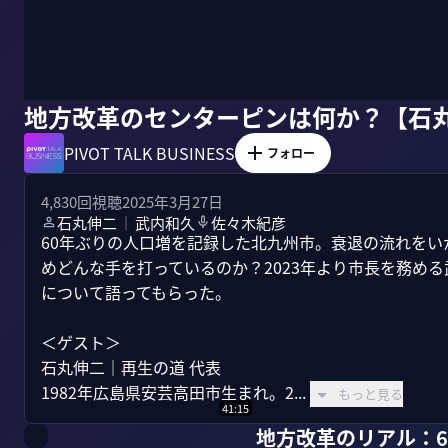
地方改革のセンターピンは何か？【石
PIVOT TALK BUSINESS
フォロー
4,830
回視聴
2025年3月27日
石丸伸二
武内和久
佐々木紀彦
｜
60年ぶりの人口増を記録した北九州市。衰退の流れを
めどんな手を打っているのか？2023年より市長を務め
について語ってもらった。

＜ゲスト＞

石丸伸二｜再生の道 代表

1982年広島県安芸高田市生まれ。2...
もっと見る
41:15
地方改革のリアル：