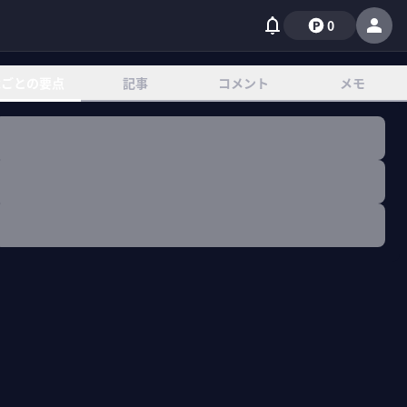
0
章ごとの要点
記事
コメント
メモ