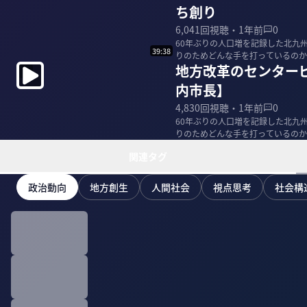
ち創り
6,041
回視聴・
1年前
0
60年ぶりの人口増を記録した北九
39:38
りのためどんな手を打っているのか
地方改革のセンター
革のリアル」に...
内市長】
4,830
回視聴・
1年前
0
60年ぶりの人口増を記録した北九
りのためどんな手を打っているのか
革のリアル」に...
関連タグ
政治動向
地方創生
人間社会
視点思考
社会構