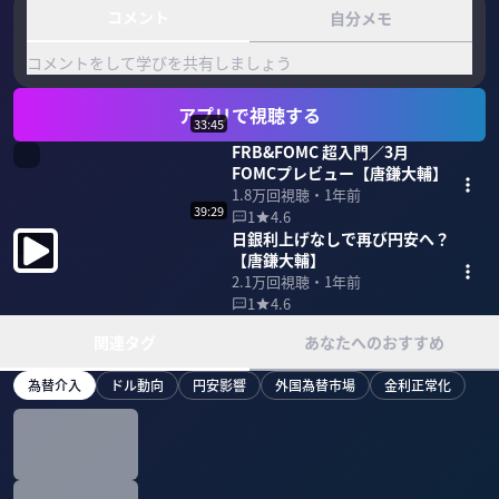
コメント
自分メモ
コメントをして学びを共有しましょう
アプリで視聴する
33:45
FRB&FOMC 超入門／3月
FOMCプレビュー【唐鎌大輔】
1.8万
回視聴・
1年前
39:29
1
4.6
日銀利上げなしで再び円安へ？
【唐鎌大輔】
2.1万
回視聴・
1年前
1
4.6
関連タグ
あなたへのおすすめ
為替介入
ドル動向
円安影響
外国為替市場
金利正常化