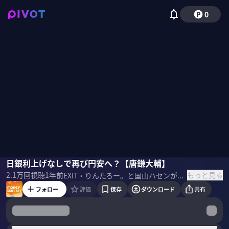
0
唐鎌大輔
日銀利上げなしで再び円安へ？【唐鎌大輔】
りんたろー。（EXIT）
国山ハセン
もっと見る
2.1万
回視聴
1年前
EXIT・りんたろー。と国山ハセンが株・保険・住宅など資産運用にまつわるスキルセットを学ぶ。3月18日&19日に開催されるFOMCや日銀金融政策会合の争点は？過熱する円買いリスクについて唐鎌大輔氏が解説 ＜ゲスト＞ 唐鎌大輔（みずほ銀行 チーフマーケット・エコノミスト） 著書「弱い円の正体 仮面の黒字国・日本」▷
フォロー
評価
保存
ダウンロード
共有