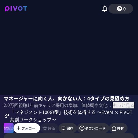
0
長村禎庸
マネージャーに向く人、向かない人：4タイプの見極め方
佐々木紀彦
もっと見る
2.0万
回視聴
1年前
キャリア採用の増加、価値観や文化の多様化などで、ますます難易度が増すマネジメントの仕事。そこで大切になるのが、マネジメントの技術だ。マネージャーの道標となる「マネジメントの100の型」を、EVeMの長村禎庸社長に聞いた。
「マネジメント100の型」技術を体得する 〜EVeM × PIVOT
共創ワークショップ〜
フォロー
評価
保存
ダウンロード
共有