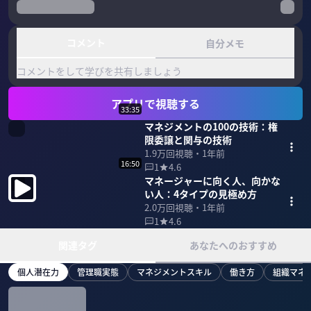
コメント
自分メモ
コメントをして学びを共有しましょう
アプリで視聴する
33:35
マネジメントの100の技術：権
限委譲と関与の技術
1.9万
回視聴・
1年前
16:50
1
4.6
マネージャーに向く人、向かな
い人：4タイプの見極め方
2.0万
回視聴・
1年前
1
4.6
関連タグ
あなたへのおすすめ
個人潜在力
管理職実態
マネジメントスキル
働き方
組織マネ