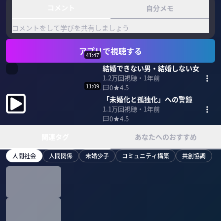
コメント
自分メモ
コメントをして学びを共有しましょう
アプリで視聴する
41:47
結婚できない男・結婚しない女
1.2万
回視聴・
1年前
11:09
0
4.5
「未婚化と孤独化」への警鐘
1.1万
回視聴・
1年前
0
4.5
関連タグ
あなたへのおすすめ
人間社会
人間関係
未婚少子
コミュニティ構築
共創協調