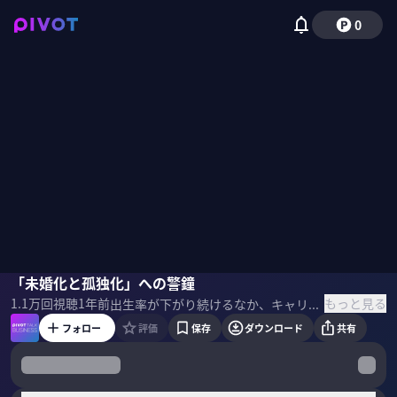
0
小林祐児
「未婚化と孤独化」への警鐘
野嶋紗己子
もっと見る
1.1万
回視聴
1年前
出生率が下がり続けるなか、キャリアと結婚の両立は現代の大きなテーマだ。『罰ゲーム化する管理職』の小林祐児氏に最新の結婚事情を聞いた。 ＜ゲスト＞ 小林祐児｜パーソル総合研究所上席主任研究員 上智大学大学院博士前期課程修了。世論調査機関に勤務後、総合マーケティングリサーチファームを経て、現職。専門分野は理論社会学・社会調査論・人的資源管理論。 ＜参考書籍＞ 小林祐児『罰ゲーム化する管理職 バグだらけの職場の修正法』
フォロー
評価
保存
ダウンロード
共有