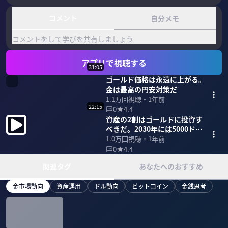
コメント
自分メモ
コメントをして学びを共有しましょう
アプリで視聴する
31:05
ゴールド価格は永遠に上がる。
金は最高の円安対策だ
1.1万
回視聴・
1年前
22:15
0
4.4
資産の2割はゴールドに投資す
べきだ。2030年には5000ドル
も
1.0万
回視聴・
1年前
0
4.4
関連タグ
あなたへのおすすめ
金市場動向
資産運用
ドル動向
ビットコイン
金銭思考