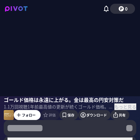
0
池水雄一
ゴールド価格は永遠に上がる。金は最高の円安対策だ
佐々木紀彦
もっと見る
1.1万
回視聴
1年前
最高値の更新が続くゴールド価格。なぜゴールド価格が上がり続けているのか？このトレンドは続くのか？個人もゴールドを買うべきか？貴金属スペシャリストの池水雄一氏に聞いた。
フォロー
評価
保存
ダウンロード
共有