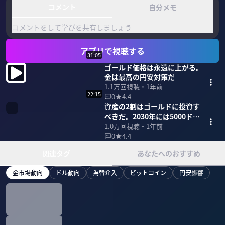
コメント
自分メモ
コメントをして学びを共有しましょう
アプリで視聴する
31:05
ゴールド価格は永遠に上がる。
金は最高の円安対策だ
1.1万
回視聴・
1年前
22:15
0
4.4
資産の2割はゴールドに投資す
べきだ。2030年には5000ドル
も
1.0万
回視聴・
1年前
0
4.4
関連タグ
あなたへのおすすめ
金市場動向
ドル動向
為替介入
ビットコイン
円安影響