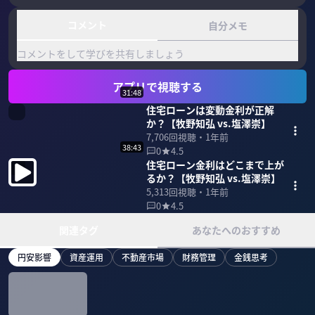
コメント
自分メモ
コメントをして学びを共有しましょう
アプリで視聴する
31:48
住宅ローンは変動金利が正解
か？【牧野知弘 vs.塩澤崇】
7,706
回視聴・
1年前
38:43
0
4.5
住宅ローン金利はどこまで上が
るか？【牧野知弘 vs.塩澤崇】
5,313
回視聴・
1年前
0
4.5
関連タグ
あなたへのおすすめ
円安影響
資産運用
不動産市場
財務管理
金銭思考