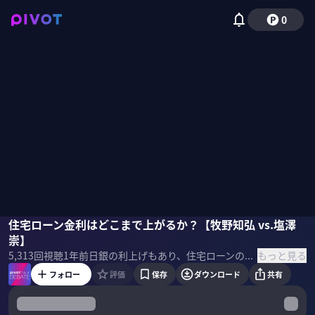
0
牧野知弘
住宅ローン金利はどこまで上がるか？【牧野知弘 vs.塩澤
塩澤崇
佐々木紀彦
崇】
もっと見る
5,313
回視聴
1年前
日銀の利上げもあり、住宅ローンの変動金利が上昇している。それでも、変動金利が正しい選択なのか？固定金利に切り替える必要があるのか？本当に賢い住宅ローン戦略をテーマに、牧野知弘オラガ総研代表と、住宅アナリストの塩澤崇氏に議論してもらった。
フォロー
評価
保存
ダウンロード
共有