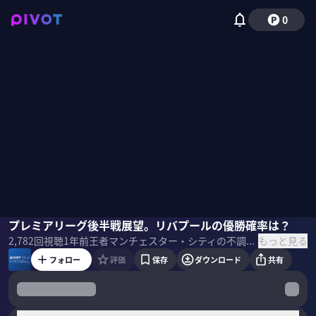
0
Leothefootball
プレミアリーグ後半戦展望。リバプールの優勝確率は？
木崎伸也
佐々木紀彦
もっと見る
2,782
回視聴
1年前
王者マンチェスター・シティの不調により、大混戦状態にあるプレミアリーグ。現在、首位を走るリバプールはこのまま逃げ切るのか？他のビッグクラブの課題は何か？三笘、遠藤、鎌田の日本人選手をどう評価するか？レオザ氏と木崎伸也氏に展望してもらった。 ＜ゲスト＞ 木崎伸也｜スポーツライター 1975年、東京都生まれ。2002年夏にオランダへ移住。翌2003年から6年間、ドイツを拠点に欧州サッカーを取材。スポーツ誌『Number』など、各メディアに寄稿。 Leo the football｜シュワーボ東京監督 1986年福島生まれ。YouTubeのチャンネル登録者数は30万人を超える。 自身で立ち上げた東京都社会人サッカーチーム「シュワーボ東京」の代表監督。 ＜目次＞
フォロー
評価
保存
ダウンロード
共有