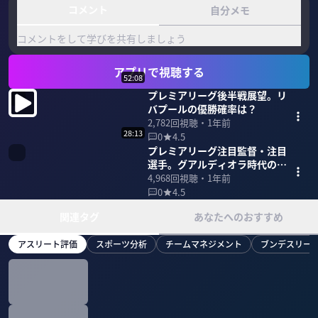
コメント
自分メモ
コメントをして学びを共有しましょう
アプリで視聴する
52:08
プレミアリーグ後半戦展望。リ
バプールの優勝確率は？
2,782
回視聴・
1年前
28:13
0
4.5
プレミアリーグ注目監督・注目
選手。グアルディオラ時代の終
焉か？
4,968
回視聴・
1年前
0
4.5
関連タグ
あなたへのおすすめ
アスリート評価
スポーツ分析
チームマネジメント
ブンデスリー