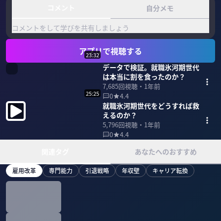
コメント
自分メモ
コメントをして学びを共有しましょう
アプリで視聴する
23:32
データで検証。就職氷河期世代
は本当に割を食ったのか？
7,685
回視聴・
1年前
25:25
0
4.4
就職氷河期世代をどうすれば救
えるのか？
5,796
回視聴・
1年前
0
4.4
関連タグ
あなたへのおすすめ
雇用改革
専門能力
引退戦略
年収壁
キャリア転換