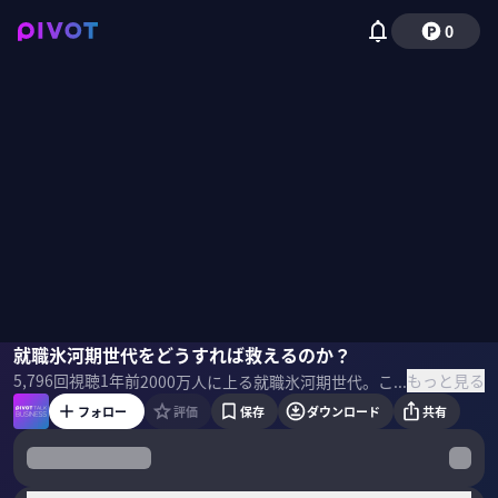
0
永濱利廣
就職氷河期世代をどうすれば救えるのか？
佐々木紀彦
もっと見る
5,796
回視聴
1年前
2000万人に上る就職氷河期世代。この世代は本当に割を食っているのか？どうすればこの世代の経済力と幸福度を上げることができるのか？『就職氷河期世代の経済学』を上梓したエコノミストの永濱利廣氏に聞いた。 ＜ゲスト＞ 永濱利廣｜第一生命経済研究所 首席エコノミスト 早稲田大学卒業、東京大学大学院経済学研究科修士課程修了。第一生命保険入社後、日本経済研究センターを経て、2016 年より現職。衆議院調査局内閣調査室客員調査員、総務省「消費統計研究会」委員、景気循環学会常務理事、跡見学園女子大学非常勤講師。2015年、景気循環学会中原奨励賞を受賞。 『就職氷河期世代の経済学』 永濱利廣 (著)
フォロー
評価
保存
ダウンロード
共有