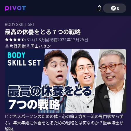
0
BODY SKILL SET
最高の休養をとる７つの戦略
(
317
)
1.8万
回視聴
2024年12月25日
片野秀樹
国山ハセン
ビジネスパーソンのための体・心の鍛え方を一流の専門家から学
ぶ。年末年始に休養をとるための戦略とは何なのか？医学博士が
解説。
