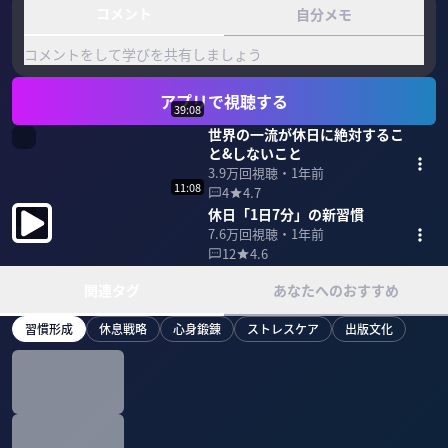
コメント
自分メモ
コメントをして学びを共有しましょう
アプリで視聴する
39:08
世界の一流が休日に絶対するこ
と&しないこと
3.9万
回視聴・
1年前
11:08
4
4.7
休日「1日7分」の新習慣
7.6万
回視聴・
1年前
12
4.6
関連タグ
あなたへのおすすめ
習慣形成
休息戦略
心身鍛錬
ストレスケア
出版文化