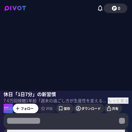
0
越川慎司
休日「1日7分」の新習慣
野嶋紗己子
もっと見る
7.6万
回視聴
1年前
「週末の過ごし方が生産性を変える」と語るのは、元マイクロソフト社員の越川慎司氏。『世界の一流は「休日」に何をしているのか』著者が世界のトップ5％の休み方を分析。
フォロー
評価
保存
ダウンロード
共有