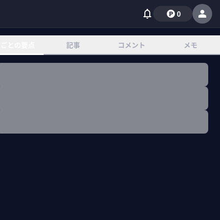
0
章ごとの要点
記事
コメント
メモ