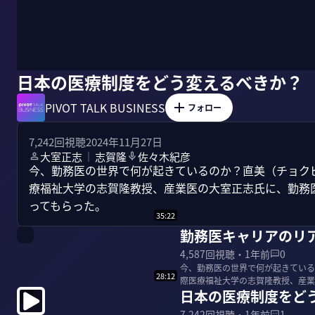
日本の医療制度をどう変えるべきか？
PIVOT TALK BUSINESS
フォロー
7,242
回視聴
2024年11月27日
大室正志
志賀隆
佐々木紀彦
｜
今、勤務医の世界で何が起きているのか？直美（チョク
療福祉大学の志賀隆教授、産業医の大室正志氏に、勤務
ってもらった。
35:22
勤務医キャリアのリ
4,587
回視聴・
1年前
0
今、勤務医の世界で何が起きている
28:12
際医療福祉大学の志賀隆教授、産業
日本の医療制度をど
違いを語ってもら...
7,242
回視聴・
1年前
1